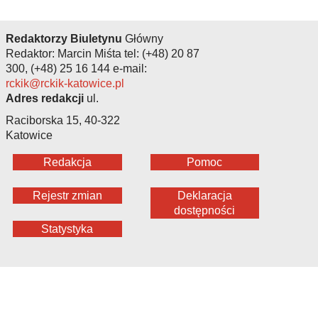
Redaktorzy Biuletynu
Główny
Redaktor: Marcin Miśta tel: (+48) 20 87
300, (+48) 25 16 144 e-mail:
rckik@rckik-katowice.pl
Adres redakcji
ul.
Raciborska 15, 40-322
Katowice
Redakcja
Pomoc
Rejestr zmian
Deklaracja
dostępności
Statystyka